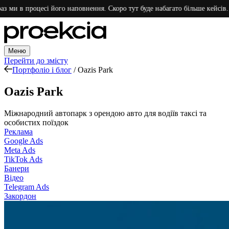
 в процесі його наповнення. Скоро тут буде набагато більше кейсів. Дякує
Меню
Перейти до змісту
Портфоліо і блог
/
Oazis Park
Oazis Park
Міжнародний автопарк з орендою авто для водіїв таксі та
особистих поїздок
Реклама
Google Ads
Meta Ads
TikTok Ads
Банери
Відео
Telegram Ads
Закордон