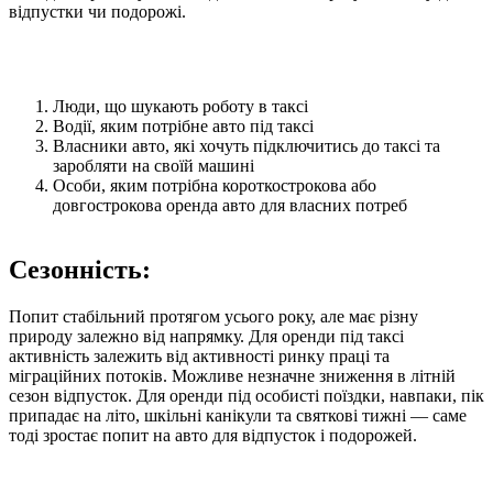
відпустки чи подорожі.
Люди, що шукають роботу в таксі
Водії, яким потрібне авто під таксі
Власники авто, які хочуть підключитись до таксі та
заробляти на своїй машині
Особи, яким потрібна короткострокова або
довгострокова оренда авто для власних потреб
Сезонність:
Попит стабільний протягом усього року, але має різну
природу залежно від напрямку. Для оренди під таксі
активність залежить від активності ринку праці та
міграційних потоків. Можливе незначне зниження в літній
сезон відпусток. Для оренди під особисті поїздки, навпаки, пік
припадає на літо, шкільні канікули та святкові тижні — саме
тоді зростає попит на авто для відпусток і подорожей.