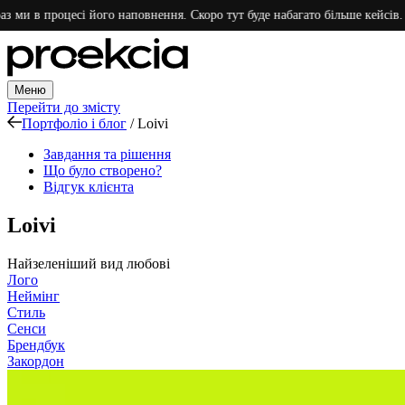
и в процесі його наповнення. Скоро тут буде набагато більше кейсів. Дяку
Меню
Перейти до змісту
Портфоліо і блог
/
Loivi
Завдання та рішення
Що було створено?
Відгук клієнта
Loivi
Найзеленіший вид любові
Лого
Неймінг
Стиль
Сенси
Брендбук
Закордон