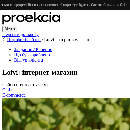
в процесі його наповнення. Скоро тут буде набагато більше кейсів. Дякуєм
Меню
Перейти до змісту
Портфоліо і блог
/
Loivi: інтернет-магазин
Завдання / Рішення
Що було зроблено
Відгук клієнта
Loivi: інтернет-магазин
Сяйво починається тут
Сайт
E-commerce