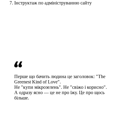
Інструктаж по адмініструванню сайту
Перше що бачить людина це заголовок: "The
Greenest Kind of Love".
Не "купи мікрозелень". Не "свіжо і корисно".
А одразу ясно — це не про їжу. Це про щось
більше.