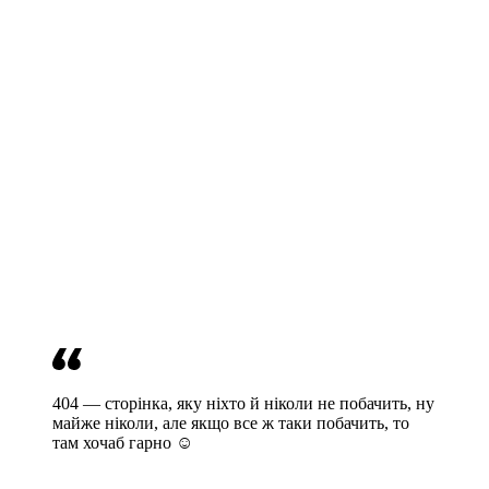
404 — сторінка, яку ніхто й ніколи не побачить, ну
майже ніколи, але якщо все ж таки побачить, то
там хочаб гарно ☺️