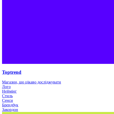
Toptrend
Магазин, що цікаво досліджувати
Лого
Неймінг
Стиль
Сенси
Брендбук
Закордон