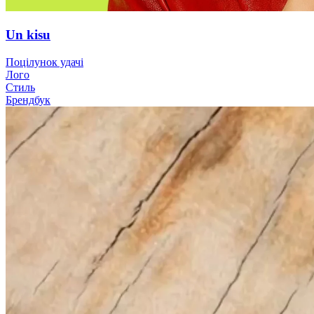
Un kisu
Поцілунок удачі
Лого
Стиль
Брендбук