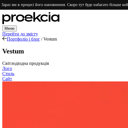
и в процесі його наповнення. Скоро тут буде набагато більше кейсів. Дяк
Меню
Перейти до змісту
Портфоліо і блог
/
Vestum
Vestum
Світлодіодна продукція
Лого
Стиль
Сайт