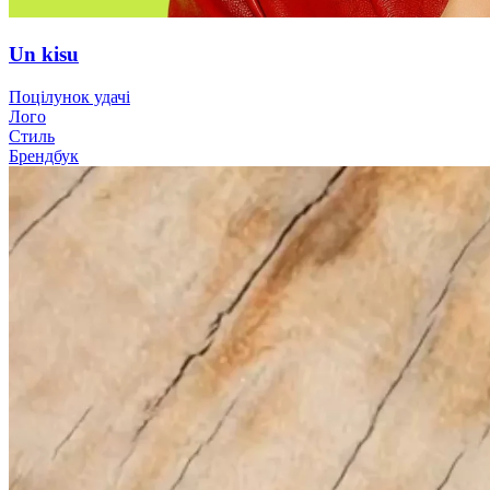
Un kisu
Поцілунок удачі
Лого
Стиль
Брендбук