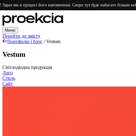
ми в процесі його наповнення. Скоро тут буде набагато більше кейсів. Дя
Меню
Перейти до змісту
Портфоліо і блог
/
Vestum
Vestum
Світлодіодна продукція
Лого
Стиль
Сайт