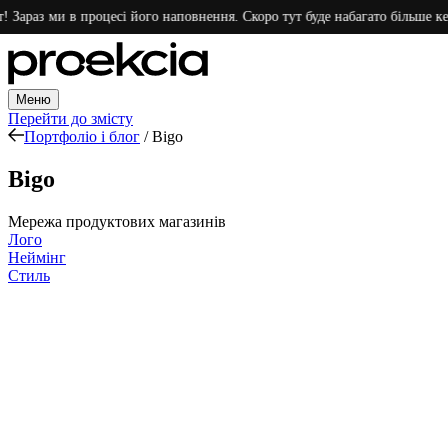
 ми в процесі його наповнення. Скоро тут буде набагато більше кейсів. Д
Меню
Перейти до змісту
Портфоліо і блог
/
Bigo
Bigo
Мережа продуктових магазинів
Лого
Неймінг
Стиль