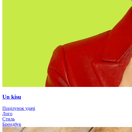
Un kisu
Поцілунок удачі
Лого
Стиль
Брендбук