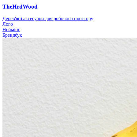
TheHrdWood
Дерев'яні аксесуари для робочого простору
Лого
Неймінг
Брендбук