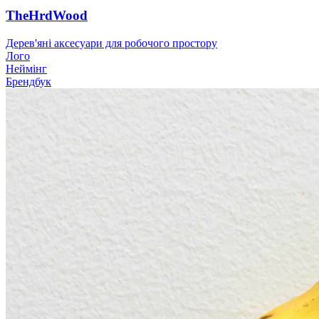
TheHrdWood
Дерев'яні аксесуари для робочого простору
Лого
Неймінг
Брендбук