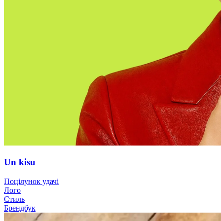
Un kisu
Поцілунок удачі
Лого
Стиль
Брендбук