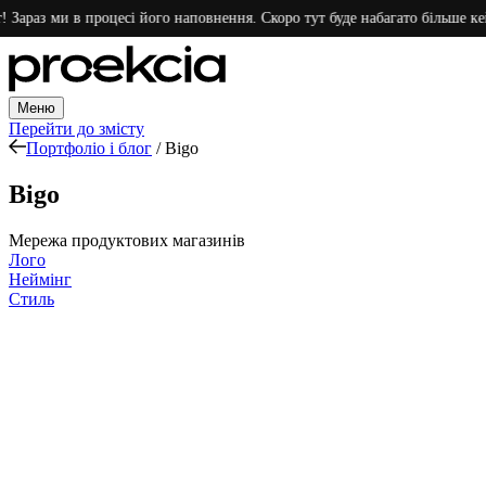
 ми в процесі його наповнення. Скоро тут буде набагато більше кейсів. Дя
Меню
Перейти до змісту
Портфоліо і блог
/
Bigo
Bigo
Мережа продуктових магазинів
Лого
Неймінг
Стиль